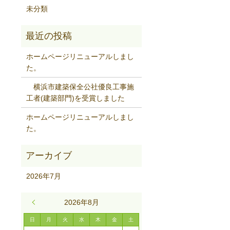
未分類
ホームページリニューアルしまし
た。
横浜市建築保全公社優良工事施
工者(建築部門)を受賞しました
ホームページリニューアルしまし
た。
2026年7月
« 7月
2026年8月
日
月
火
水
木
金
土