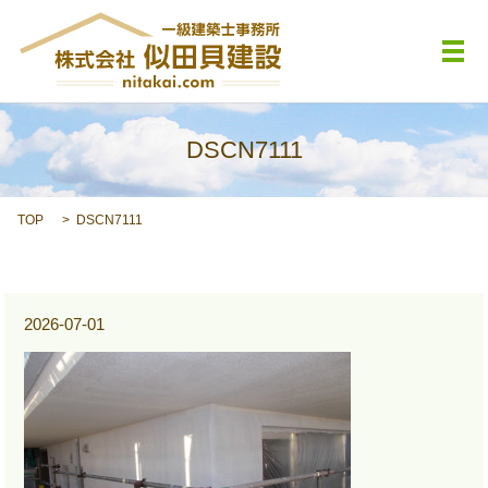
メ
DSCN7111
TOP
DSCN7111
2026-07-01