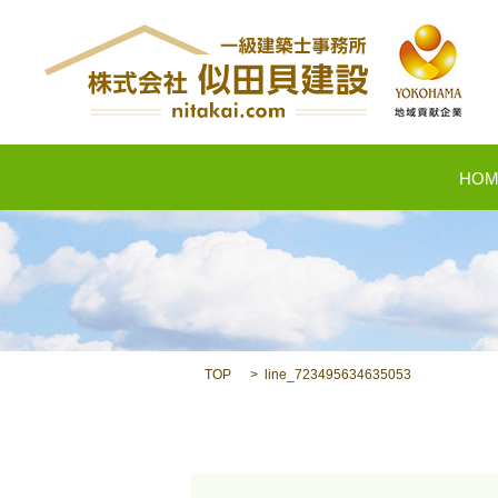
HOM
TOP
line_723495634635053