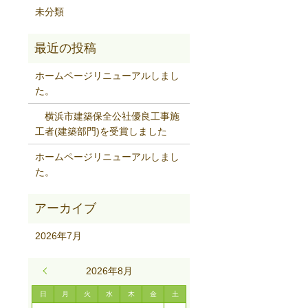
未分類
ホームページリニューアルしまし
た。
横浜市建築保全公社優良工事施
工者(建築部門)を受賞しました
ホームページリニューアルしまし
た。
2026年7月
« 7月
2026年8月
日
月
火
水
木
金
土